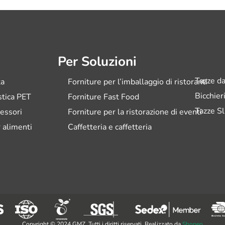
Per Soluzioni
Tazze da
ta
Forniture per l’imballaggio di ristoranti
Bicchier
astica PET
Forniture Fast Food
Tazze Sl
essori
Forniture per la ristorazione di eventi
 alimenti
Caffetteria e caffetteria
Copyright © 2024 GMZ. Tutti i diritti riservati. Realizzato da
Shopeo