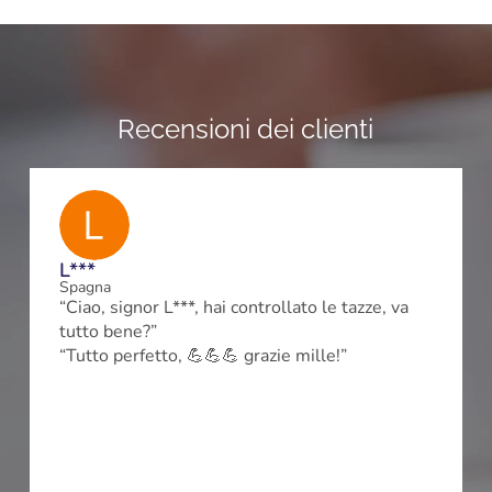
Recensioni dei clienti
L***
Spagna
“Ciao, signor L***, hai controllato le tazze, va
tutto bene?”
m
“Tutto perfetto, 💪💪💪 grazie mille!”