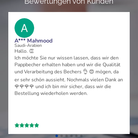
Bewertungen von Kunden
L***
Spanien
„Hallo, Herr L***, haben Sie die Tassen überp
ss wir den
ist alles in Ordnung?“
e Qualität
„Alles perfekt, 💪💪💪 vielen Dank!“
mögen, da
elen Dank an
wir die




