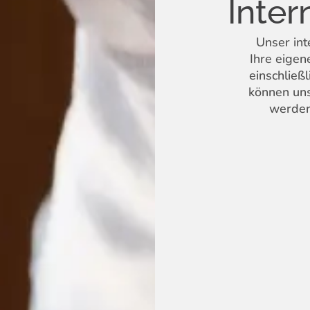
Inte
Unser int
Ihre eigen
einschließ
können uns 
werden 