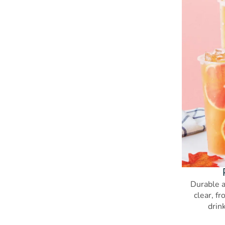
Durable a
clear, fr
drin