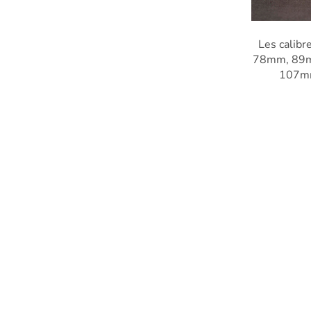
Les calibr
78mm, 89
107mm