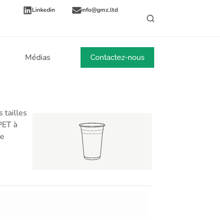
Linkedin
info@gmz.ltd
Médias
Nouvelles
Contactez-nous
 tailles
PET à
le