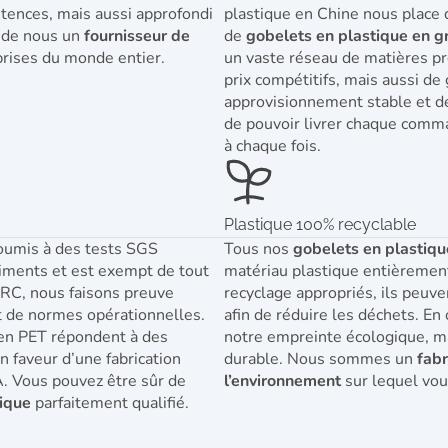
tences, mais aussi approfondi
plastique en Chine nous place 
t de nous un
fournisseur de
de
gobelets en plastique en g
prises du monde entier.
un vaste réseau de matières pr
prix compétitifs, mais aussi de
approvisionnement stable et d
de pouvoir livrer chaque com
à chaque fois.
Plastique 100% recyclable
umis à des tests SGS
Tous nos
gobelets en plastiqu
aliments et est exempt de tout
matériau plastique entièrement
 BRC, nous faisons preuve
recyclage appropriés, ils peuv
et de normes opérationnelles.
afin de réduire les déchets. En
en PET répondent à des
notre empreinte écologique, m
n faveur d’une fabrication
durable. Nous sommes un
fabr
A. Vous pouvez être sûr de
l’environnement
sur lequel vo
tique
parfaitement qualifié.