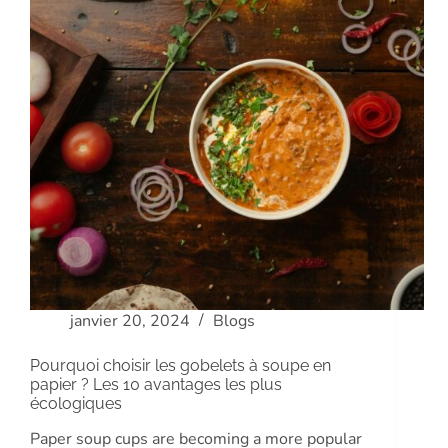
janvier 20, 2024
Blogs
Pourquoi choisir les gobelets à soupe en
papier ? Les 10 avantages les plus
écologiques
Paper soup cups are becoming a more popular