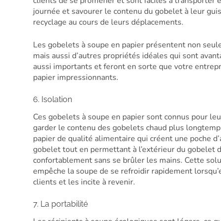
clients de se promener et sont faciles à transporter e
journée et savourer le contenu du gobelet à leur gui
recyclage au cours de leurs déplacements.
Les gobelets à soupe en papier présentent non seul
mais aussi d’autres propriétés idéales qui sont avan
aussi importants et feront en sorte que votre entrep
papier impressionnants.
6. Isolation
Ces gobelets à soupe en papier sont connus pour leu
garder le contenu des gobelets chaud plus longtemps
papier de qualité alimentaire qui créent une poche d’a
gobelet tout en permettant à l’extérieur du gobelet de
confortablement sans se brûler les mains. Cette solut
empêche la soupe de se refroidir rapidement lorsqu’el
clients et les incite à revenir.
7. La portabilité