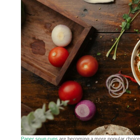
Paper soup cups
are becoming a more popular choice 