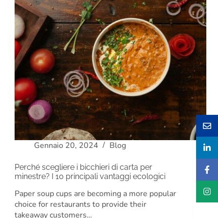
Gennaio 20, 2024
Blog
Perché scegliere i bicchieri di carta per
minestre? I 10 principali vantaggi ecologici
Paper soup cups are becoming a more popular
choice for restaurants to provide their
takeaway customers…