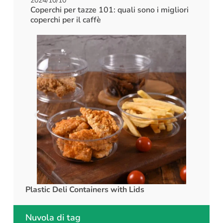
2024/10/10
Coperchi per tazze 101: quali sono i migliori
coperchi per il caffè
Plastic Deli Containers with Lids
rPET C
Nuvola di tag