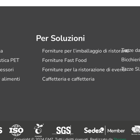
Per Soluzioni
Tazze da
ta
Forniture per l’imballaggio di ristoranti
Bicchier
astica PET
Forniture Fast Food
Tazze Sl
essori
Forniture per la ristorazione di eventi
 alimenti
Caffetteria e caffetteria
Copyright © 2024 GMZ. Tutti i diritti riservati. Realizzato da
Shopeo