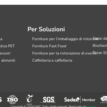
Per Soluzioni
Tazze da
ta
Forniture per l’imballaggio di ristoranti
Bicchier
astica PET
Forniture Fast Food
Tazze Sl
essori
Forniture per la ristorazione di eventi
 alimenti
Caffetteria e caffetteria
Copyright © 2024 GMZ. Tutti i diritti riservati. Realizzato da
Shopeo