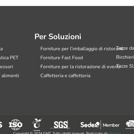
Per Soluzioni
Tazze da
ta
Forniture per l’imballaggio di ristoranti
Bicchier
astica PET
Forniture Fast Food
Tazze Sl
essori
Forniture per la ristorazione di eventi
 alimenti
Caffetteria e caffetteria
Copyright © 2024 GMZ. Tutti i diritti riservati. Realizzato da
Shopeo