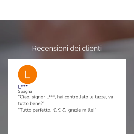
Recensioni dei clienti
L***
Spagna
“Ciao, signor L***, hai controllato le tazze, va
tutto bene?”
m
“Tutto perfetto, 💪💪💪 grazie mille!”