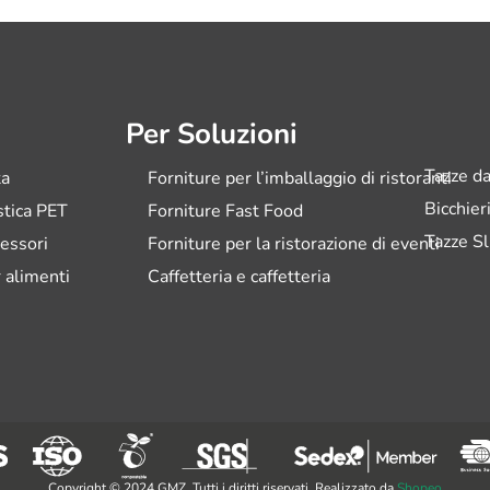
Per Soluzioni
Tazze da
ta
Forniture per l’imballaggio di ristoranti
Bicchier
astica PET
Forniture Fast Food
Tazze Sl
essori
Forniture per la ristorazione di eventi
 alimenti
Caffetteria e caffetteria
Copyright © 2024 GMZ. Tutti i diritti riservati. Realizzato da
Shopeo