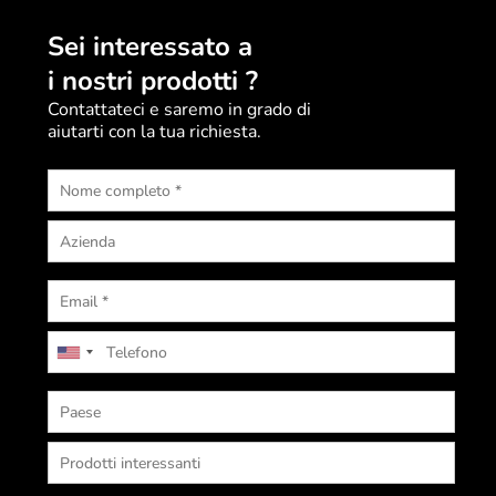
Sei interessato a
i nostri prodotti ?
Contattateci e saremo in grado di
aiutarti con la tua richiesta.
U
n
i
t
e
d