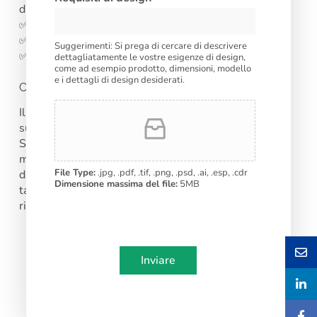
di soia
a
✅Capace di vari metodi di stampa
t
✅Colore vivace, logo e motivo chiari
e
Suggerimenti: Si prega di cercare di descrivere
✅Resistente allo sbiadimento nel tempo
s
dettagliatamente le vostre esigenze di design,
come ad esempio prodotto, dimensioni, modello
+
e i dettagli di design desiderati.
1
Considerazioni finali
Il marchio di qualità può avere un impatto duraturo
sull’esperienza del cliente e sul successo aziendale.
Sfrutta al massimo questa opportunità scegliendo il
metodo di stampa e il fornitore giusti per le tue tazze
File Type:
.jpg, .pdf, .tif, .png, .psd, .ai, .esp, .cdr
da caffè in carta. Inizia oggi stesso a progettare le tue
Dimensione massima del file:
5MB
tazze personalizzate e guarda crescere il
riconoscimento del tuo marchio!
Inviare