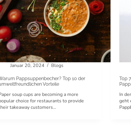
Januar 20, 2024
Blogs
Warum Pappsuppenbecher? Top 10 der
Top 7
umweltfreundlichen Vorteile
Pappb
Paper soup cups are becoming a more
In d
popular choice for restaurants to provide
geht 
their takeaway customers…
Pappb