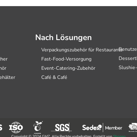
Nach Lösungen
Benutze
Verpackungszubehör für Restaurants
Dessert
cher
Fast-Food-Versorgung
Slushie
hör
Event-Catering-Zubehör
ehälter
Café & Café
Copyright © 2024 GMZ. Alle Rechte vorbehalten. Erstellt von
Shopeo