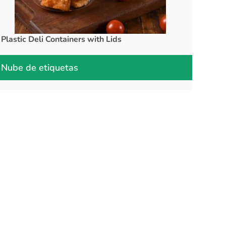
Plastic Deli Containers with Lids
rPET Cups a
Nube de etiquetas