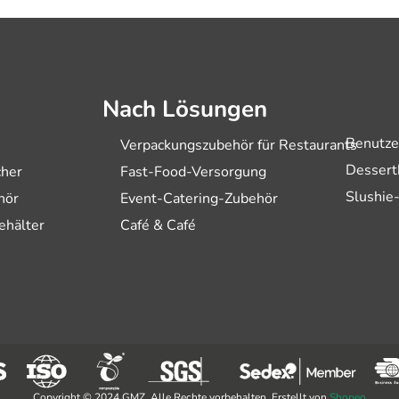
Nach Lösungen
Benutze
Verpackungszubehör für Restaurants
Dessert
cher
Fast-Food-Versorgung
Slushie
hör
Event-Catering-Zubehör
ehälter
Café & Café
Copyright © 2024 GMZ. Alle Rechte vorbehalten. Erstellt von
Shopeo