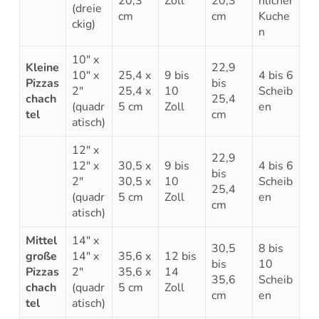
20,3
Zoll
20,3
nlicher
(dreie
cm
cm
Kuche
ckig)
n
10″ x
Kleine
22,9
10″ x
25,4 x
9 bis
4 bis 6
Pizzas
bis
2″
25,4 x
10
Scheib
chach
25,4
(quadr
5 cm
Zoll
en
tel
cm
atisch)
12″ x
22,9
12″ x
30,5 x
9 bis
4 bis 6
bis
2″
30,5 x
10
Scheib
25,4
(quadr
5 cm
Zoll
en
cm
atisch)
Mittel
14″ x
30,5
8 bis
große
14″ x
35,6 x
12 bis
bis
10
Pizzas
2″
35,6 x
14
35,6
Scheib
chach
(quadr
5 cm
Zoll
cm
en
tel
atisch)