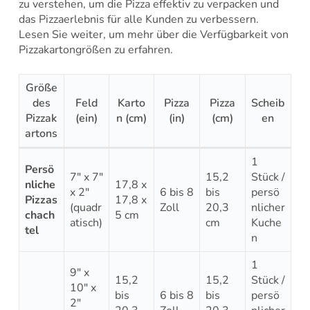
zu verstehen, um die Pizza effektiv zu verpacken und
das Pizzaerlebnis für alle Kunden zu verbessern.
Lesen Sie weiter, um mehr über die Verfügbarkeit von
Pizzakartongrößen zu erfahren.
Größe
des
Feld
Karto
Pizza
Pizza
Scheib
Pizzak
(ein)
n (cm)
(in)
(cm)
en
artons
1
Persö
7″ x 7″
15,2
Stück /
nliche
17,8 x
x 2″
6 bis 8
bis
persö
Pizzas
17,8 x
(quadr
Zoll
20,3
nlicher
chach
5 cm
atisch)
cm
Kuche
tel
n
1
9″ x
15,2
15,2
Stück /
10″ x
bis
6 bis 8
bis
persö
2″