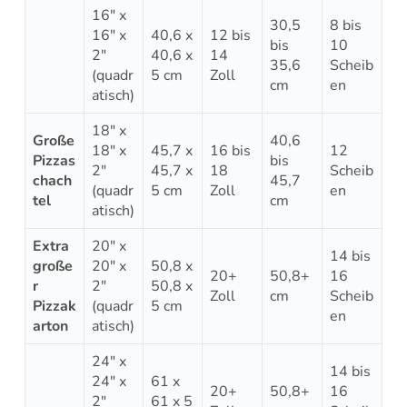
16″ x
30,5
8 bis
16″ x
40,6 x
12 bis
bis
10
2″
40,6 x
14
35,6
Scheib
(quadr
5 cm
Zoll
cm
en
atisch)
18″ x
Große
40,6
18″ x
45,7 x
16 bis
12
Pizzas
bis
2″
45,7 x
18
Scheib
chach
45,7
(quadr
5 cm
Zoll
en
tel
cm
atisch)
Extra
20″ x
14 bis
große
20″ x
50,8 x
20+
50,8+
16
r
2″
50,8 x
Zoll
cm
Scheib
Pizzak
(quadr
5 cm
en
arton
atisch)
24″ x
14 bis
24″ x
61 x
20+
50,8+
16
2″
61 x 5