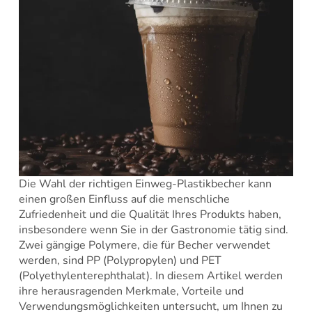
Die Wahl der richtigen Einweg-Plastikbecher kann
einen großen Einfluss auf die menschliche
Zufriedenheit und die Qualität Ihres Produkts haben,
insbesondere wenn Sie in der Gastronomie tätig sind.
Zwei gängige Polymere, die für Becher verwendet
werden, sind PP (Polypropylen) und PET
(Polyethylenterephthalat). In diesem Artikel werden
ihre herausragenden Merkmale, Vorteile und
Verwendungsmöglichkeiten untersucht, um Ihnen zu