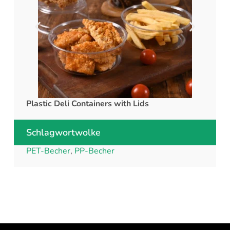
Plastic Deli Containers with Lids
rPET C
Schlagwortwolke
PET-Becher
,
PP-Becher