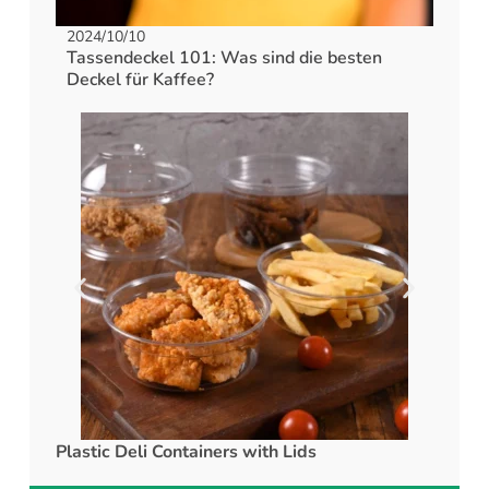
2024/10/10
Tassendeckel 101: Was sind die besten
Deckel für Kaffee?
Plastic Deli Containers with Lids
rPET C