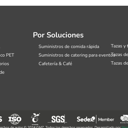
Por Soluciones
Tazas y 
l
Suministros de comida rápida
Tazas de
ico PET
Suministros de catering para eventos
Tazas de
orios
Cafetería & Café
de
echos de autor © 2024 GMZ. Todos los derechos reservados. Desarrollado por
Sho