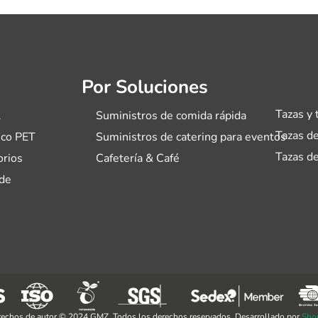
Por Soluciones
Tazas y 
l
Suministros de comida rápida
Tazas de
ico PET
Suministros de catering para eventos
Tazas de
orios
Cafetería & Café
de
echos de autor © 2024 GMZ. Todos los derechos reservados. Desarrollado por
Sho