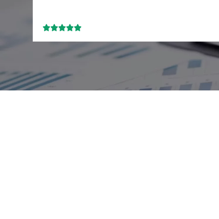




