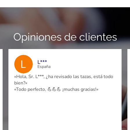
Opiniones de clientes
A***Campbell
UK
Gracias He Ke estoy verdaderamente
agradecido. Eres mi mejor proveedor.