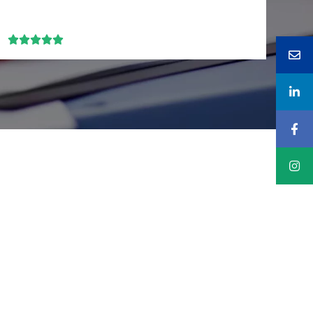





