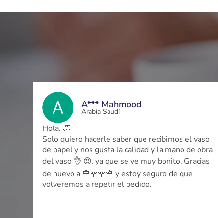
L***
España
«Hola, Sr. L***, ¿ha revisado las tazas, está todo
vaso
bien?»
obra
«Todo perfecto, 💪💪💪 ¡muchas gracias!»
cias