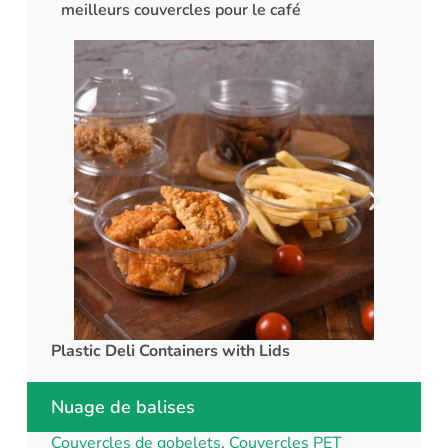
meilleurs couvercles pour le café
Plastic Deli Containers with Lids
rPET C
Nuage de balises
Couvercles de gobelets
,
Couvercles PET