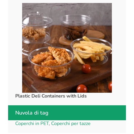
Plastic Deli Containers with Lids
rPET C
Nuvola di tag
Coperchi in PET
,
Coperchi per tazze