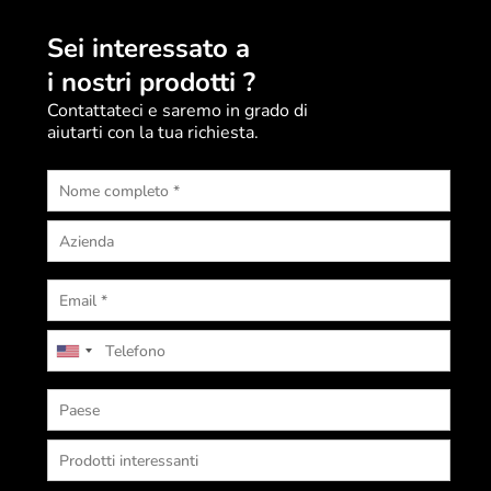
Sei interessato a
i nostri prodotti ?
Contattateci e saremo in grado di
aiutarti con la tua richiesta.
U
n
i
t
e
d