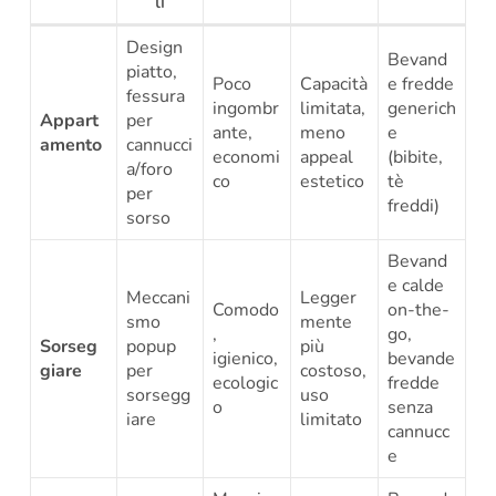
li
Design
Bevand
piatto,
Poco
Capacità
e fredde
fessura
ingombr
limitata,
generich
Appart
per
ante,
meno
e
amento
cannucci
economi
appeal
(bibite,
a/foro
co
estetico
tè
per
freddi)
sorso
Bevand
e calde
Meccani
Legger
Comodo
on-the-
smo
mente
,
go,
Sorseg
popup
più
igienico,
bevande
giare
per
costoso,
ecologic
fredde
sorsegg
uso
o
senza
iare
limitato
cannucc
e