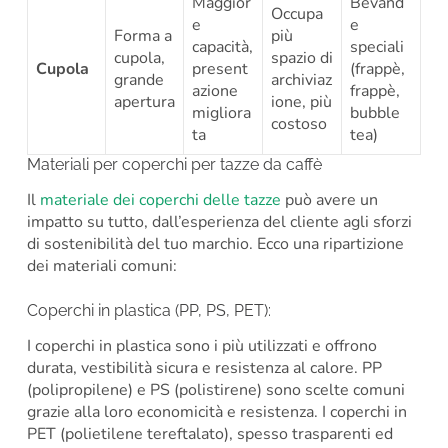
Maggior
Bevand
Occupa
e
e
Forma a
più
capacità,
speciali
cupola,
spazio di
Cupola
present
(frappè,
grande
archiviaz
azione
frappè,
apertura
ione, più
migliora
bubble
costoso
ta
tea)
Materiali per coperchi per tazze da caffè
Il
materiale dei coperchi delle tazze
può avere un
impatto su tutto, dall’esperienza del cliente agli sforzi
di sostenibilità del tuo marchio. Ecco una ripartizione
dei materiali comuni:
Coperchi in plastica (PP, PS, PET):
I coperchi in plastica sono i più utilizzati e offrono
durata, vestibilità sicura e resistenza al calore. PP
(polipropilene) e PS (polistirene) sono scelte comuni
grazie alla loro economicità e resistenza. I coperchi in
PET (polietilene tereftalato), spesso trasparenti ed