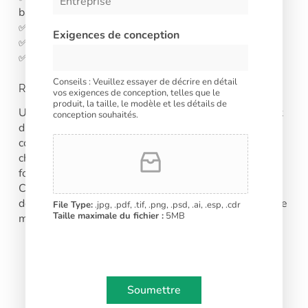
d
base de soja
S
✅Capable de différentes méthodes d’impression
t
Exigences de conception
✅Couleur vibrante, logo et motif clairs
a
✅Résistant à la décoloration dans le temps
t
e
Conseils : Veuillez essayer de décrire en détail
Réflexions finales
s
vos exigences de conception, telles que le
produit, la taille, le modèle et les détails de
+
Une image de marque de qualité peut avoir un impact
conception souhaités.
1
durable sur l’expérience client et la réussite
commerciale. Profitez de cette opportunité en
choisissant la bonne méthode d’impression et le bon
fournisseur pour vos tasses à café en papier.
Commencez à concevoir vos gobelets personnalisés
dès aujourd’hui et regardez la reconnaissance de votre
File Type:
.jpg, .pdf, .tif, .png, .psd, .ai, .esp, .cdr
Taille maximale du fichier :
5MB
marque grandir !
Soumettre