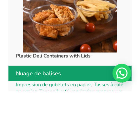
Plastic Deli Containers with Lids
rPET C
Nuage de balises
Impression de gobelets en papier
,
Tasses à café
en papier
,
Tasses à café imprimées sur mesure