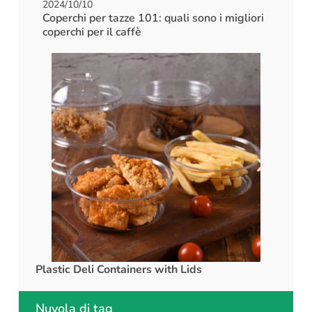
2024/10/10
Coperchi per tazze 101: quali sono i migliori
coperchi per il caffè
Plastic Deli Containers with Lids
rPET C
Nuvola di tag