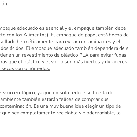
ión.
empaque adecuado es esencial y el empaque también debe
acto con los Alimentos). El empaque de papel está hecho de
á sellado herméticamente para evitar contaminantes y el
tenidos ácidos. El empaque adecuado también dependerá de si
tienen un revestimiento de plástico PLA para evitar fugas,
s que el plástico y el vidrio son más fuertes y duraderos,
os secos como húmedos.
vicio ecológico, ya que no solo reduce su huella de
o ambiente también estarán felices de comprar sus
 contaminación. Es una muy buena idea elegir un tipo de
 que sea completamente reciclable y biodegradable, lo