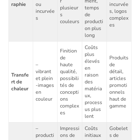
r
ment,
raphie
ou
incurvée
plusieur
temps
incurvée
s, logos
s
de
s
complex
couleurs
producti
es
on plus
long
Coûts
Finition
plus
de
Produits
élevés
–
haute
de
en
vibrant
qualité,
détail,
Transfe
raison
et plein
possibili
articles
rt de
des
-images
tés de
promoti
chaleur
matéria
en
concepti
onnels
ux,
couleur
ons
haut de
process
complex
gamme
us plus
es
lent
–
Impressi
Coûts
Gobelet
producti
ons de
initiaux
s de