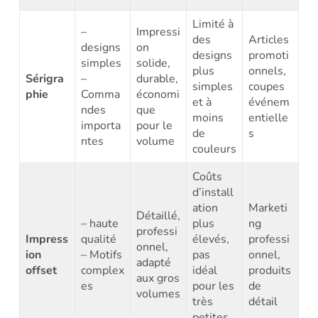
Limité à
–
Impressi
des
Articles
designs
on
designs
promoti
simples
solide,
plus
onnels,
Sérigra
–
durable,
simples
coupes
phie
Comma
économi
et à
événem
ndes
que
moins
entielle
importa
pour le
de
s
ntes
volume
couleurs
Coûts
d’install
ation
Marketi
Détaillé,
– haute
plus
ng
professi
Impress
qualité
élevés,
professi
onnel,
ion
– Motifs
pas
onnel,
adapté
offset
complex
idéal
produits
aux gros
es
pour les
de
volumes
très
détail
petites