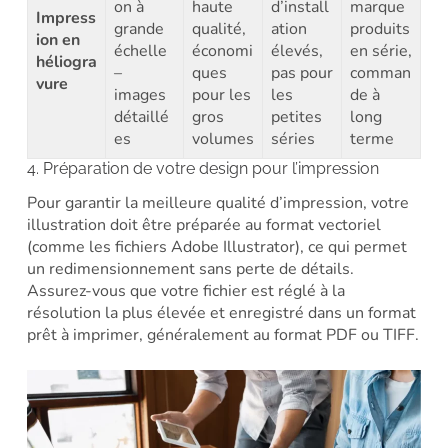
on à
haute
d’install
marque
Impress
grande
qualité,
ation
produits
ion en
échelle
économi
élevés,
en série,
héliogra
–
ques
pas pour
comman
vure
images
pour les
les
de à
détaillé
gros
petites
long
es
volumes
séries
terme
4. Préparation de votre design pour l’impression
Pour garantir la meilleure qualité d’impression, votre
illustration doit être préparée au format vectoriel
(comme les fichiers Adobe Illustrator), ce qui permet
un redimensionnement sans perte de détails.
Assurez-vous que votre fichier est réglé à la
résolution la plus élevée et enregistré dans un format
prêt à imprimer, généralement au format PDF ou TIFF.