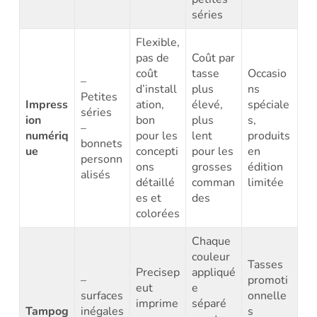
séries
Flexible,
pas de
Coût par
coût
tasse
Occasio
–
d’install
plus
ns
Petites
Impress
ation,
élevé,
spéciale
séries
ion
bon
plus
s,
–
numériq
pour les
lent
produits
bonnets
ue
concepti
pour les
en
personn
ons
grosses
édition
alisés
détaillé
comman
limitée
es et
des
colorées
Chaque
couleur
Tasses
Precisep
appliqué
–
promoti
eut
e
surfaces
onnelle
imprime
séparé
Tampog
inégales
s