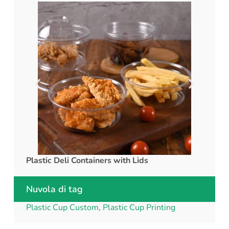
Plastic Deli Containers with Lids
rPET C
Nuvola di tag
Plastic Cup Custom
,
Plastic Cup Printing