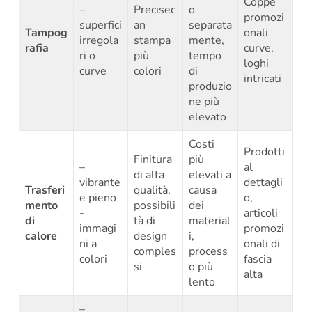
Coppe
–
Precisec
o
promozi
superfici
an
separata
Tampog
onali
irregola
stampa
mente,
rafia
curve,
ri o
più
tempo
loghi
curve
colori
di
intricati
produzio
ne più
elevato
Costi
Prodotti
Finitura
più
–
al
di alta
elevati a
vibrante
dettagli
Trasferi
qualità,
causa
e pieno
o,
mento
possibili
dei
-
articoli
di
tà di
material
immagi
promozi
calore
design
i,
ni a
onali di
comples
process
colori
fascia
si
o più
alta
lento
–