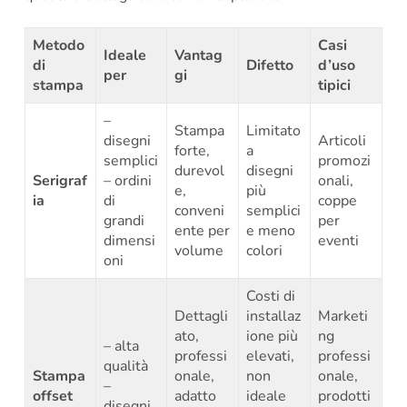
Metodo
Casi
Ideale
Vantag
di
Difetto
d’uso
per
gi
stampa
tipici
–
Stampa
Limitato
disegni
Articoli
forte,
a
semplici
promozi
durevol
disegni
Serigraf
– ordini
onali,
e,
più
ia
di
coppe
conveni
semplici
grandi
per
ente per
e meno
dimensi
eventi
volume
colori
oni
Costi di
Dettagli
installaz
Marketi
ato,
ione più
ng
– alta
professi
elevati,
professi
qualità
Stampa
onale,
non
onale,
–
offset
adatto
ideale
prodotti
disegni