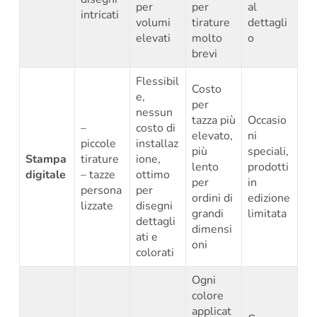
per
per
al
intricati
volumi
tirature
dettagli
elevati
molto
o
brevi
Flessibil
Costo
e,
per
nessun
tazza più
Occasio
–
costo di
elevato,
ni
piccole
installaz
più
speciali,
Stampa
tirature
ione,
lento
prodotti
digitale
– tazze
ottimo
per
in
persona
per
ordini di
edizione
lizzate
disegni
grandi
limitata
dettagli
dimensi
ati e
oni
colorati
Ogni
colore
applicat