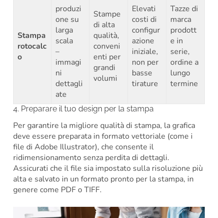
produzi
Elevati
Tazze di
Stampe
one su
costi di
marca
di alta
larga
configur
prodott
Stampa
qualità,
scala
azione
e in
rotocalc
conveni
–
iniziale,
serie,
o
enti per
immagi
non per
ordine a
grandi
ni
basse
lungo
volumi
dettagli
tirature
termine
ate
4. Preparare il tuo design per la stampa
Per garantire la migliore qualità di stampa, la grafica
deve essere preparata in formato vettoriale (come i
file di Adobe Illustrator), che consente il
ridimensionamento senza perdita di dettagli.
Assicurati che il file sia impostato sulla risoluzione più
alta e salvato in un formato pronto per la stampa, in
genere come PDF o TIFF.