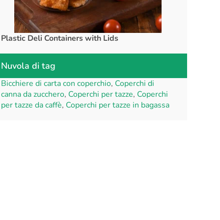
Plastic Deli Containers with Lids
rPET Cups a
Nuvola di tag
Bicchiere di carta con coperchio
,
Coperchi di
canna da zucchero
,
Coperchi per tazze
,
Coperchi
per tazze da caffè
,
Coperchi per tazze in bagassa