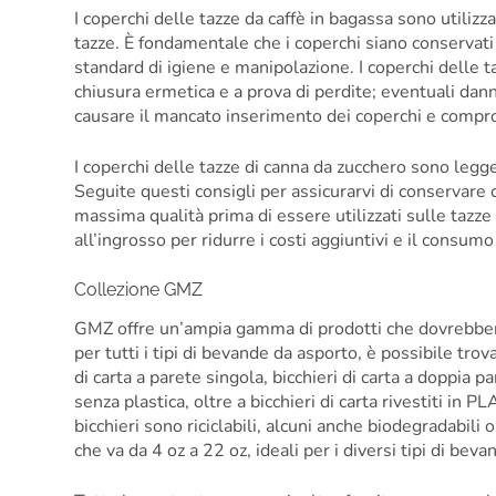
I coperchi delle tazze da caffè in bagassa sono utilizz
tazze. È fondamentale che i coperchi siano conservati 
standard di igiene e manipolazione. I coperchi delle t
chiusura ermetica e a prova di perdite; eventuali da
causare il mancato inserimento dei coperchi e compro
I coperchi delle tazze di canna da zucchero sono legger
Seguite questi consigli per assicurarvi di conservar
massima qualità prima di essere utilizzati sulle tazze d
all’ingrosso per ridurre i costi aggiuntivi e il consumo
Collezione GMZ
GMZ offre un’ampia gamma di prodotti che dovrebbero 
per tutti i tipi di bevande da asporto, è possibile tr
di carta a parete singola, bicchieri di carta a doppia pa
senza plastica, oltre a bicchieri di carta rivestiti in PL
bicchieri sono riciclabili, alcuni anche biodegradabil
che va da 4 oz a 22 oz, ideali per i diversi tipi di be