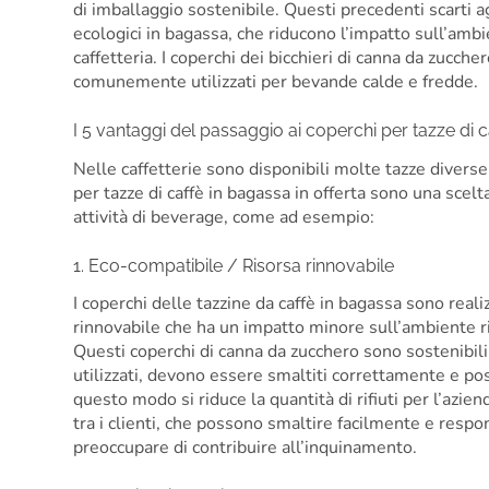
di imballaggio sostenibile. Questi precedenti scarti ag
ecologici in bagassa, che riducono l’impatto sull’ambie
caffetteria. I coperchi dei bicchieri di canna da zucch
comunemente utilizzati per bevande calde e fredde.
I 5 vantaggi del passaggio ai coperchi per tazze di 
Nelle caffetterie sono disponibili molte tazze diverse, 
per tazze di caffè in bagassa in offerta sono una scel
attività di beverage, come ad esempio:
1. Eco-compatibile / Risorsa rinnovabile
I coperchi delle tazzine da caffè in bagassa sono reali
rinnovabile che ha un impatto minore sull’ambiente ris
Questi coperchi di canna da zucchero sono sostenibili
utilizzati, devono essere smaltiti correttamente e poss
questo modo si riduce la quantità di rifiuti per l’azi
tra i clienti, che possono smaltire facilmente e respo
preoccupare di contribuire all’inquinamento.