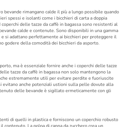
loro bevande rimangano calde il più a lungo possibile quando
ri spessi e isolanti come i bicchieri di carta a doppia
 I coperchi delle tazze da caffè in bagassa sono resistenti al
 bevande calde e contenute. Sono disponibili in una gamma
i e si adattano perfettamente ai bicchieri per proteggere il
o godere della comodità dei bicchieri da asporto.
sporto, ma è essenziale fornire anche i coperchi delle tazze
delle tazze da caffè in bagassa non solo mantengono la
che estremamente utili per evitare perdite e fuoriuscite
 evitano anche potenziali ustioni sulla pelle dovute alla
ontenuto delle bevande è sigillato ermeticamente con gli
tenti di quelli in plastica e forniscono un coperchio robusto
il contenuto. La polpa di canna da zucchero crea un