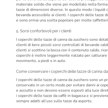
materiale solido che viene poi modellato nella forma 
tazze di dimensioni diverse. In questo modo i liquidi 
bevanda accessibile ai clienti. I coperchi delle tazze
e sono ormai una scelta popolare per molte caffetteri
5. Sorsi confortevoli per i clienti
I coperchi delle tazze di canna da zucchero sono dotat
clienti di bere piccoli sorsi controllati di bevande cal
clienti si scottino la bocca con il contenuto caldo, ric
coperchi è inoltre leggermente rialzato per catturare e
movimento, a piedi o in auto.
Come conservare i coperchi delle tazze di canna d
I coperchi delle tazze di canna da zucchero sono un 
conservato in un certo modo per evitare danni ai cope
e asciutto e non devono essere esposti alla luce dire
i coperchi delle tazze da caffè in bagassa e si previe
sempre adatti all’uso sulle tazze da asporto.