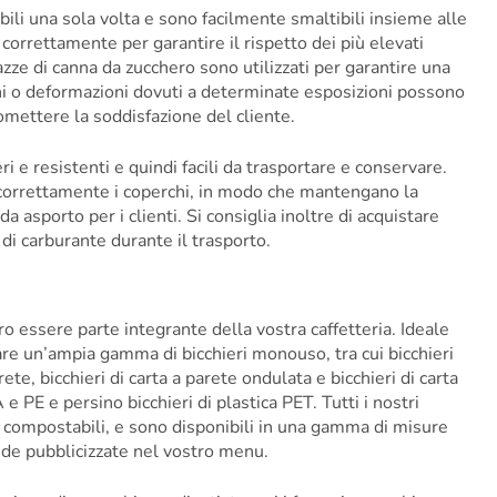
abili una sola volta e sono facilmente smaltibili insieme alle
correttamente per garantire il rispetto dei più elevati
azze di canna da zucchero sono utilizzati per garantire una
nni o deformazioni dovuti a determinate esposizioni possono
mettere la soddisfazione del cliente.
i e resistenti e quindi facili da trasportare e conservare.
e correttamente i coperchi, in modo che mantengano la
a asporto per i clienti. Si consiglia inoltre di acquistare
 di carburante durante il trasporto.
essere parte integrante della vostra caffetteria. Ideale
ovare un’ampia gamma di bicchieri monouso, tra cui bicchieri
rete, bicchieri di carta a parete ondulata e bicchieri di carta
A e PE e persino bicchieri di plastica PET. Tutti i nostri
i o compostabili, e sono disponibili in una gamma di misure
vande pubblicizzate nel vostro menu.