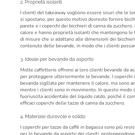
2. Proprietà isolanti
I clienti del takeaway vogliono essere sicuri che le 
si spostano, per questo motivo dovreste fornire bicchie
parete e i coperchi dei bicchieri di canna da zucchero.
calore e hanno proprietà isolanti che mantengono le
di misure che si adattano alle dimensioni dei bicchier
contenuto delle bevande, in modo che i clienti possan
3. Ideale per bevande da asporto
Molte caffetterie offrono ai loro clienti bevande da a
per proteggere ulteriormente le bevande. I coperchi 
bevanda sigillata per mantenere il calore, ma sono an
mentre i clienti sono in movimento. In questo modo si
fuoriuscita accidentale del liquido caldo, poiché il c
efficaci coperchi delle tazze di canna da zucchero.
4. Materiale durevole e solido
I coperchi per tazze da caffè in bagassa sono più resis
per le bevande da asporto dei clienti, proteggendone 