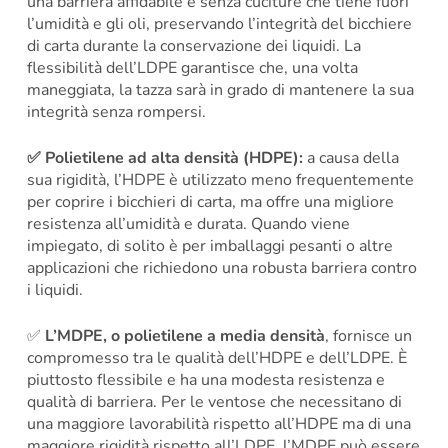
una barriera affidabile e senza cuciture che tiene fuori
l’umidità e gli oli, preservando l’integrità del bicchiere
di carta durante la conservazione dei liquidi. La
flessibilità dell’LDPE garantisce che, una volta
maneggiata, la tazza sarà in grado di mantenere la sua
integrità senza rompersi.
✅
Polietilene ad alta densità (HDPE):
a causa della
sua rigidità, l’HDPE è utilizzato meno frequentemente
per coprire i bicchieri di carta, ma offre una migliore
resistenza all’umidità e durata. Quando viene
impiegato, di solito è per imballaggi pesanti o altre
applicazioni che richiedono una robusta barriera contro
i liquidi.
✅
L’MDPE, o polietilene a media densità
, fornisce un
compromesso tra le qualità dell’HDPE e dell’LDPE. È
piuttosto flessibile e ha una modesta resistenza e
qualità di barriera. Per le ventose che necessitano di
una maggiore lavorabilità rispetto all’HDPE ma di una
maggiore rigidità rispetto all’LDPE, l’MDPE può essere