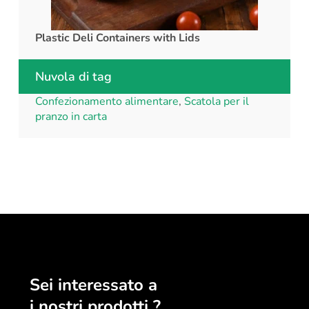
Plastic Deli Containers with Lids
rPET C
Nuvola di tag
Confezionamento alimentare
,
Scatola per il
pranzo in carta
Sei interessato a
i nostri prodotti ?