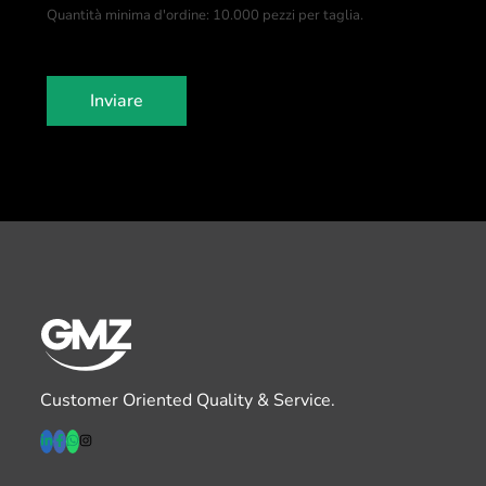
Quantità minima d'ordine: 10.000 pezzi per taglia.
e
s
+
1
Inviare
Customer Oriented Quality & Service.