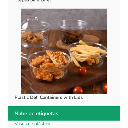
Plastic Deli Containers with Lids
rPET C
Nube de etiquetas
Vasos de plástico