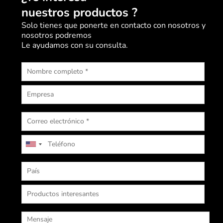
nuestros productos ?
Solo tienes que ponerte en contacto con nosotros y
nosotros podremos
Le ayudamos con su consulta.
U
n
i
t
e
d
S