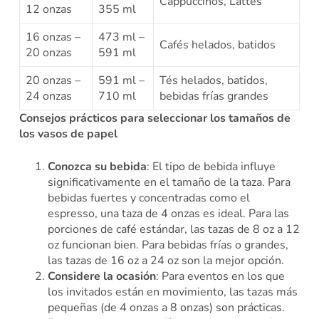
Cappuccinos, Lattes
12 onzas
355 ml
16 onzas –
473 ml –
Cafés helados, batidos
20 onzas
591 ml
20 onzas –
591 ml –
Tés helados, batidos,
24 onzas
710 ml
bebidas frías grandes
Consejos prácticos para seleccionar los tamaños de
los vasos de papel
Conozca su bebida
: El tipo de bebida influye
significativamente en el tamaño de la taza. Para
bebidas fuertes y concentradas como el
espresso, una taza de 4 onzas es ideal. Para las
porciones de café estándar, las tazas de 8 oz a 12
oz funcionan bien. Para bebidas frías o grandes,
las tazas de 16 oz a 24 oz son la mejor opción.
Considere la ocasión
: Para eventos en los que
los invitados están en movimiento, las tazas más
pequeñas (de 4 onzas a 8 onzas) son prácticas.