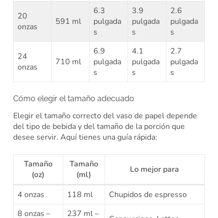
6.3
3.9
2.6
20
591 ml
pulgada
pulgada
pulgada
onzas
s
s
s
6.9
4.1
2.7
24
710 ml
pulgada
pulgada
pulgada
onzas
s
s
s
Cómo elegir el tamaño adecuado
Elegir el tamaño correcto del vaso de papel depende
del tipo de bebida y del tamaño de la porción que
desee servir. Aquí tienes una guía rápida:
Tamaño
Tamaño
Lo mejor para
(oz)
(ml)
4 onzas
118 ml
Chupidos de espresso
8 onzas –
237 ml –