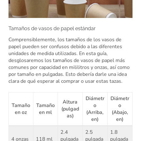
Tamaños de vasos de papel estándar
Comprensiblemente, los tamaños de los vasos de
papel pueden ser confusos debido a las diferentes
unidades de medida utilizadas. En esta guía,
desglosaremos los tamaños de vasos de papel más
comunes por capacidad en mililitros y onzas, así como
por tamaño en pulgadas. Esto debería darle una idea
clara de qué esperar al comprar o usar estas tazas.
Diámetr
Diámetr
Altura
Tamaño
Tamaño
o
o
(pulgad
en oz
en ml
(Arriba,
(Abajo,
as)
en)
en)
2.4
2.5
1.8
4 onzas
118 ml
pulgada
pulgada
pulgada