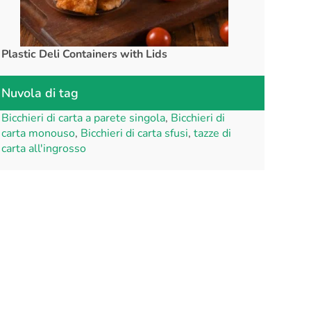
Plastic Deli Containers with Lids
rPET Cups a
Nuvola di tag
Bicchieri di carta a parete singola
,
Bicchieri di
carta monouso
,
Bicchieri di carta sfusi
,
tazze di
carta all'ingrosso