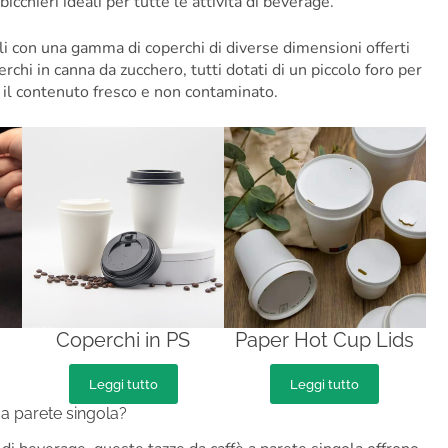
bicchieri ideali per tutte le attività di beverage.
ili con una gamma di coperchi di diverse dimensioni offerti
erchi in canna da zucchero, tutti dotati di un piccolo foro per
e il contenuto fresco e non contaminato.
Coperchi in PS
Paper Hot Cup Lids
Leggi tutto
Leggi tutto
a a parete singola?