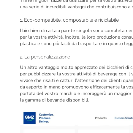
Tra le migliori tazze da utilizzare per la vostra attivi
una serie di incredibili vantaggi che contribuiscono a r
1. Eco-compatibile, compostabile e riciclabile
I bicchieri di carta a parete singola sono completament
per la vostra attività. Inoltre, la loro produzione con
plastica e sono più facili da trasportare in quanto legg
2. La personalizzazione
Un altro vantaggio molto apprezzato dei bicchieri di 
per pubblicizzare la vostra attività di beverage con i
vivace che risalti e catturi l’attenzione dei clienti q
da asporto in mano promuovono efficacemente la vostr
portata del vostro marchio e incoraggerà un maggior 
la gamma di bevande disponibili.