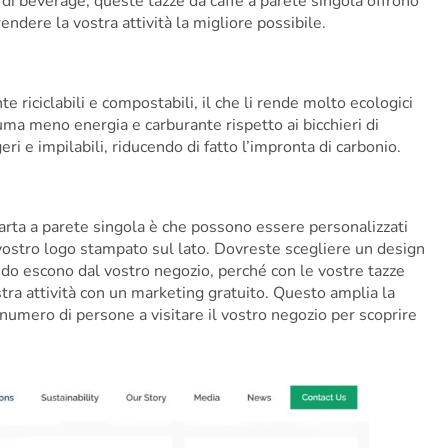
tà di beverage, queste tazze da caffè a parete singola offrono
endere la vostra attività la migliore possibile.
e riciclabili e compostabili, il che li rende molto ecologici
suma meno energia e carburante rispetto ai bicchieri di
eri e impilabili, riducendo di fatto l’impronta di carbonio.
carta a parete singola è che possono essere personalizzati
l vostro logo stampato sul lato. Dovreste scegliere un design
uando escono dal vostro negozio, perché con le vostre tazze
a attività con un marketing gratuito. Questo amplia la
numero di persone a visitare il vostro negozio per scoprire