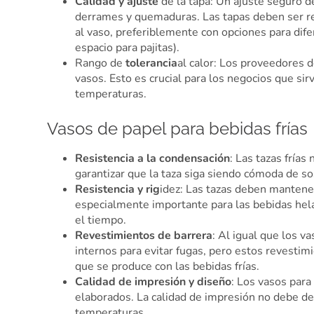
Calidad y ajuste
de la tapa: Un ajuste seguro de
derrames y quemaduras. Las tapas deben ser re
al vaso, preferiblemente con opciones para difer
espacio para pajitas).
Rango de
tolerancia
al calor: Los proveedores d
vasos. Esto es crucial para los negocios que sir
temperaturas.
Vasos de papel para bebidas frías
Resistencia a la condensación
: Las tazas frías
garantizar que la taza siga siendo cómoda de so
Resistencia y rig
idez: Las tazas deben mantener 
especialmente importante para las bebidas helad
el tiempo.
Revestimientos de barrera
: Al igual que los v
internos para evitar fugas, pero estos revestim
que se produce con las bebidas frías.
Calidad de impresión y diseño
: Los vasos para
elaborados. La calidad de impresión no debe de
temperaturas.